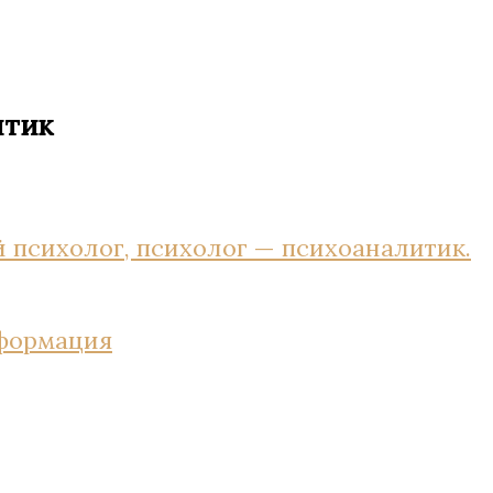
итик
 психолог, психолог — психоаналитик.
нформация