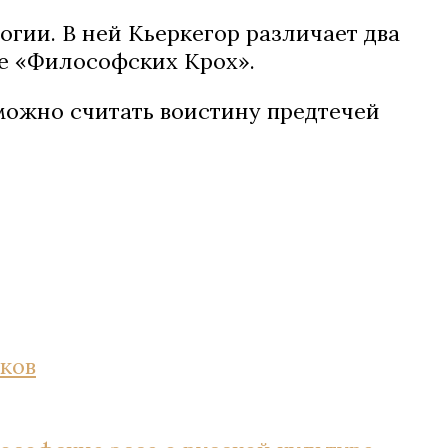
огии. В ней Кьеркегор различает два
че «Философских Крох».
можно считать воистину предтечей
ков