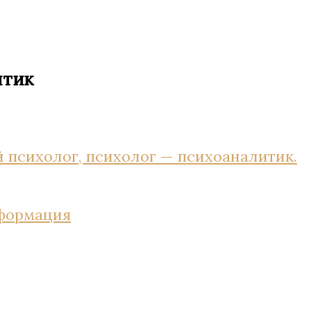
итик
 психолог, психолог — психоаналитик.
нформация