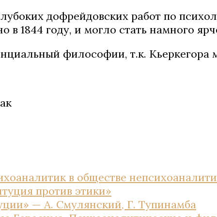
глубоких дофрейдовских работ по психол
о в 1844 году, и могло стать намного яр
нциальный философии, т.к. Кьеркегора 
дак
ихоаналитик в обществе непсихоаналити
туция против этики»
уции» — А. Смулянский, Г. Тупинамба