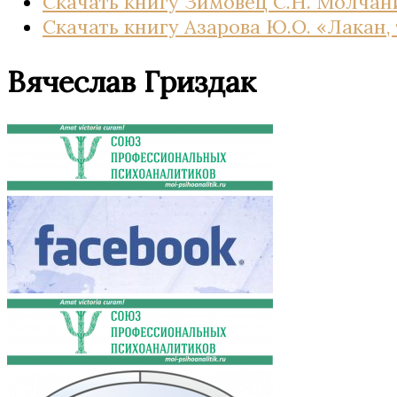
Скачать книгу Зимовец С.Н. Молчан
Скачать книгу Азарова Ю.О. «Лакан
Вячеслав Гриздак