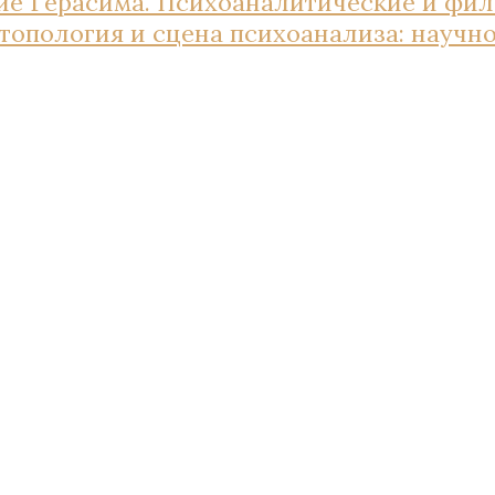
ие Герасима. Психоаналитические и фил
, топология и сцена психоанализа: науч