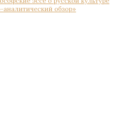
ософские эссе о русской культуре
но-аналитический обзор»