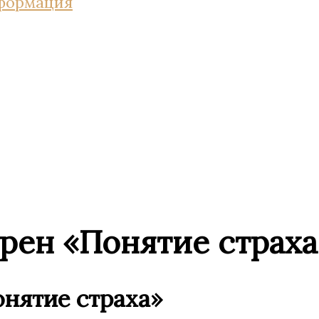
нформация
ерен «Понятие страха
онятие страха»