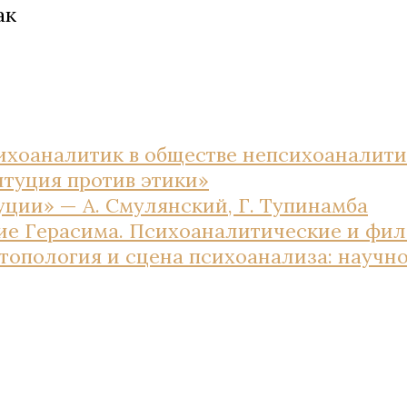
ак
ихоаналитик в обществе непсихоаналити
туция против этики»
уции» — А. Смулянский, Г. Тупинамба
ие Герасима. Психоаналитические и фил
, топология и сцена психоанализа: науч