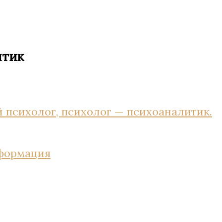
итик
 психолог, психолог — психоаналитик.
нформация