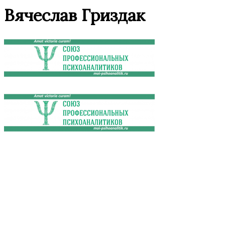
Вячеслав Гриздак