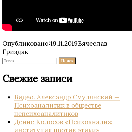
Опубликовано:19.11.2019Вячеслав
Гриздак
Найти:
Свежие записи
Видео. Александр Смулянский —
Психоаналитик в обществе
непсихоаналитиков
Денис Колосов «Психоанализ:
институция против этики»