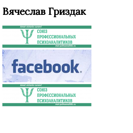
Вячеслав Гриздак