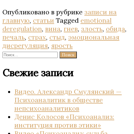
Опубликовано в рубрике
записи на
главную
,
статьи
Tagged
emotional
deregulation
,
вина
,
гнев
,
злость
,
обида
,
печаль
,
страх
,
стыд
,
эмоциональная
дисрегуляция
,
ярость
Найти:
Свежие записи
Видео. Александр Смулянский —
Психоаналитик в обществе
непсихоаналитиков
Денис Колосов «Психоанализ:
институция против этики»
Видео «Психоанализ: судьба